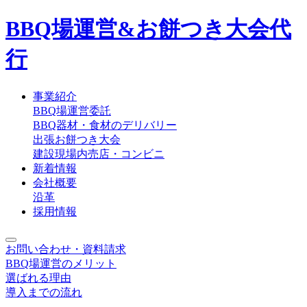
BBQ場運営
&
お餅つき大会代
行
事業紹介
BBQ場運営委託
BBQ器材・食材のデリバリー
出張お餅つき大会
建設現場内売店・コンビニ
新着情報
会社概要
沿革
採用情報
お問い合わせ・資料請求
BBQ場運営のメリット
選ばれる理由
導入までの流れ