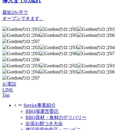
導入までの流れ
最短2か月で
オープンできます。
お電話
LINE
Top
+
ー
Service
事業紹介
BBQ場運営委託
BBQ器材・食材のデリバリー
出張お餅つき大会
建設現場内売店・コンビニ