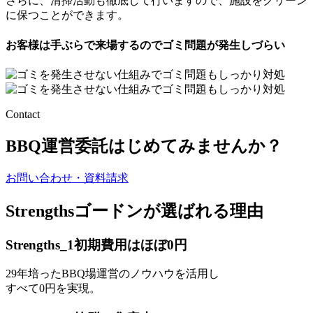
さらに、清掃活動も徹底して行いますので、施設をクリーン
に保つことができます。
お客様は手ぶらで来場するので
ゴミ問題が発生しづらい
Contact
BBQ運営委託
はじめてみませんか？
お問い合わせ・資料請求
Strengths
ゴードンが選ばれる理由
Strengths_1
初期費用はほぼ0円
29
年培ったBBQ場運営のノウハウを活用し
すべて0円を実現。